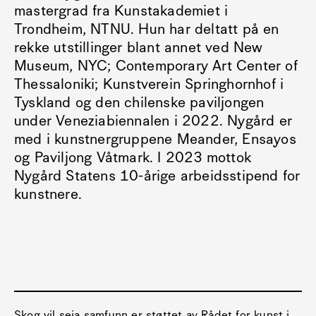
mastergrad fra Kunstakademiet i
Trondheim, NTNU. Hun har deltatt på en
rekke utstillinger blant annet ved New
Museum, NYC; Contemporary Art Center of
Thessaloniki; Kunstverein Springhornhof i
Tyskland og den chilenske paviljongen
under Veneziabiennalen i 2022. Nygård er
med i kunstnergruppene Meander, Ensayos
og Paviljong Våtmark. I 2023 mottok
Nygård Statens 10-årige arbeidsstipend for
kunstnere.
Skog vil seia samfunn er støttet av Rådet for kunst i